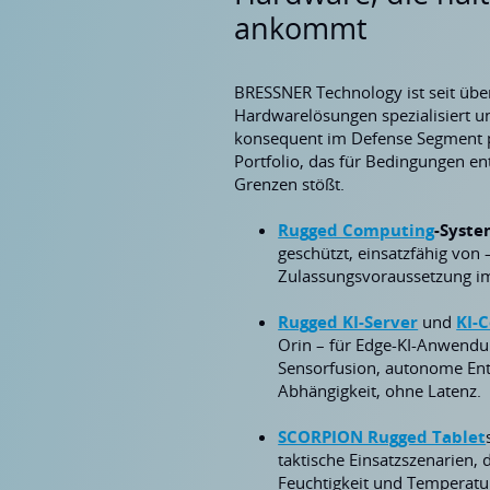
ankommt
BRESSNER Technology ist seit über
Hardwarelösungen spezialisiert u
konsequent im Defense Segment po
Portfolio, das für Bedingungen en
Grenzen stößt.
Rugged Computing
-Syst
geschützt, einsatzfähig von 
Zulassungsvoraussetzung im
Rugged KI-Server
und
KI-
Orin – für Edge-KI-Anwendu
Sensorfusion, autonome En
Abhängigkeit, ohne Latenz.
SCORPION Rugged Tablet
taktische Einsatzszenarien,
Feuchtigkeit und Temperatu