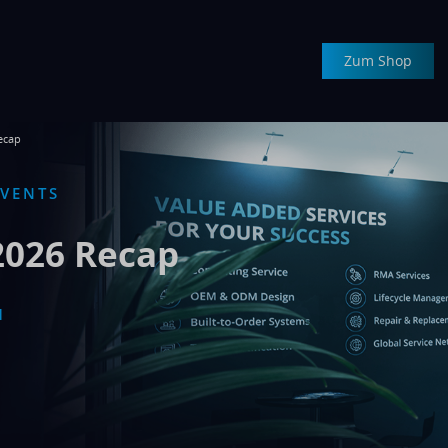
Zum Shop
ecap
EVENTS
Produkte
2026 Recap
Industrie PCs
M
D
Display-Lösungen
HPC-Lösungen
Industrial IoT