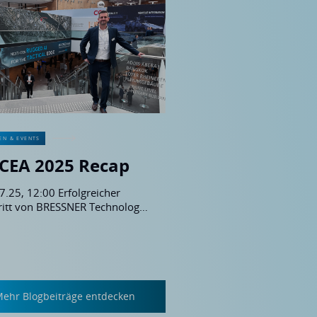
EN & EVENTS
CEA 2025 Recap
7.25, 12:00 Erfolgreicher
ritt von BRESSNER Technology
der AFCEA 2025 in Bonn:
lights und Trends in Edge
uting, KI und Cybersecurity
stellt.
ehr Blogbeiträge entdecken