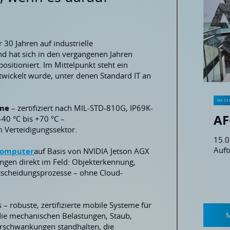
 30 Jahren auf industrielle
nd hat sich in den vergangenen Jahren
sitioniert. Im Mittelpunkt steht ein
twickelt wurde, unter denen Standard IT an
MESS
eme
– zertifiziert nach MIL-STD-810G, IP69K-
AF
–40 °C bis +70 °C –
 Verteidigungssektor.
15.0
Auft
Computer
auf Basis von NVIDIA Jetson AGX
auf 
ngen direkt im Feld: Objekterkennung,
High
tscheidungsprozesse – ohne Cloud-
Comp
vorge
s – robuste, zertifizierte mobile Systeme für
M
 die mechanischen Belastungen, Staub,
rschwankungen standhalten, die