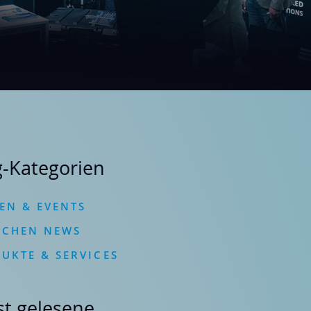
Karriere
Kataloge & Broschüren
Download-Portal →
g-Kategorien
EN & EVENTS
NCHEN NEWS
UKTE & SERVICES
st gelesene