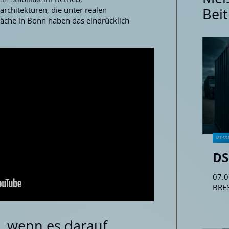
rchitekturen, die unter realen
Bei
äche in Bonn haben das eindrücklich
MESS
DS
07.0
BRES
Lond
inno
Lösu
t, wenn es darauf
Anw