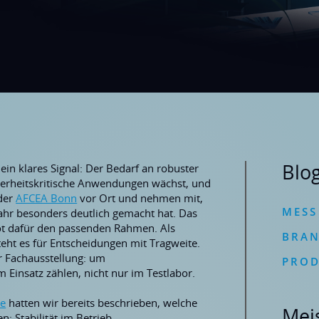
KI-Lösungen
Rugged Computing
Medizinische
Hardware
Defense Computing
Blo
ein klares Signal: Der Bedarf an robuster
herheitskritische Anwendungen wächst, und
 der
AFCEA Bonn
vor Ort und nehmen mit,
MESS
Jahr besonders deutlich gemacht hat.
Das
t dafür den passenden Rahmen. Als
BRA
eht es für Entscheidungen mit Tragweite.
r Fachausstellung: um
PROD
 Einsatz zählen, nicht nur im Testlabor.
se
hatten wir bereits beschrieben, welche
Mei
: Stabilität im Betrieb,