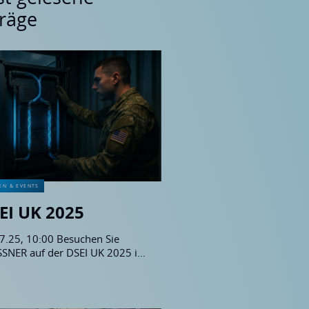
träge
EN & EVENTS
EI UK 2025
7.25, 10:00 Besuchen Sie
SNER auf der DSEI UK 2025 in
on und entdecken Sie
vative, hochperformante IT-
ngen für sicherheitskritische
endungen.