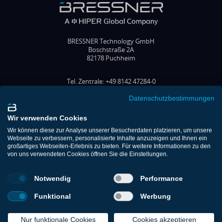
BRESSNER Technology GmbH
Boschstraße 2A
82178 Puchheim
Tel. Zentrale: +49 8142 47284-0
Tel. Vertrieb: +49 8142 47284-70
Fax: +49 8142 47284-77
Datenschutzbestimmungen
E-Mail: office@bressner.de
Wir verwenden Cookies
FOLGEN SIE UNS
Wir können diese zur Analyse unserer Besucherdaten platzieren, um unsere
Webseite zu verbessern, personalisierte Inhalte anzuzeigen und Ihnen ein
großartiges Webseiten-Erlebnis zu bieten. Für weitere Informationen zu den
von uns verwendeten Cookies öffnen Sie die Einstellungen.
Shop
Kontakt
Notwendig
Performance
Support
Download-Portal
Funktional
Werbung
Impressum
Datenschutz
Cookie-Richtlinie (EU)
Nur funktionale Cookies
Cookies akzeptieren