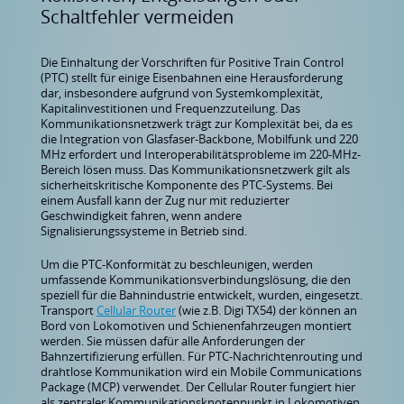
Schaltfehler vermeiden
Die Einhaltung der Vorschriften für Positive Train Control
(PTC) stellt für einige Eisenbahnen eine Herausforderung
dar, insbesondere aufgrund von Systemkomplexität,
Kapitalinvestitionen und Frequenzzuteilung. Das
Kommunikationsnetzwerk trägt zur Komplexität bei, da es
die Integration von Glasfaser-Backbone, Mobilfunk und 220
MHz erfordert und Interoperabilitätsprobleme im 220-MHz-
Bereich lösen muss. Das Kommunikationsnetzwerk gilt als
sicherheitskritische Komponente des PTC-Systems. Bei
einem Ausfall kann der Zug nur mit reduzierter
Geschwindigkeit fahren, wenn andere
Signalisierungssysteme in Betrieb sind.
Um die PTC-Konformität zu beschleunigen, werden
umfassende Kommunikationsverbindungslösung, die den
speziell für die Bahnindustrie entwickelt, wurden, eingesetzt.
Transport
Cellular Router
(wie z.B. Digi TX54) der können an
Bord von Lokomotiven und Schienenfahrzeugen montiert
werden. Sie müssen dafür alle Anforderungen der
Bahnzertifizierung erfüllen. Für PTC-Nachrichtenrouting und
drahtlose Kommunikation wird ein Mobile Communications
Package (MCP) verwendet. Der Cellular Router fungiert hier
als zentraler Kommunikationsknotenpunkt in Lokomotiven