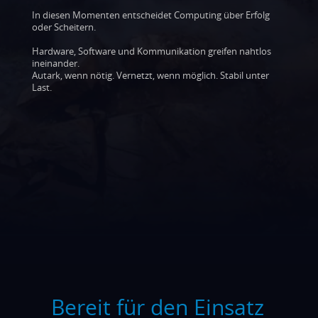
Edge AI:
NVIDIA® Jetson und
In diesen Momenten entscheidet Computing über Erfolg
Datacenter GPUs
oder Scheitern.
High‑Performance Computing:
Multi‑GPU, PCIe Gen5, NVMe
Hardware, Software und Kommunikation greifen nahtlos
ineinander.
Autark, wenn nötig. Vernetzt, wenn möglich. Stabil unter
Last.
Mehr über Defense Computing erfahren
Projektanforderung besprechen
Bereit für den Einsatz