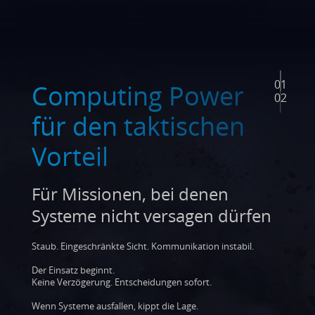
01
BRESSNER Defense
Computing Power
02
Computing steht für
für den taktischen
präzise konzipierte
Vorteil
Systeme
Für Missionen, bei denen
Systeme nicht versagen dürfen
Staub. Eingeschränkte Sicht. Kommunikation instabil.
Echtzeit‑Verarbeitung:
KI‑Analyse von
Der Einsatz beginnt.
LiDAR‑, Radar‑ und Videodaten
Keine Verzögerung. Entscheidungen sofort.
Rugged Design:
MIL‑STD‑810G/H und MIL‑STD‑461,
IP65 bis IP69K
Wenn Systeme ausfallen, kippt die Lage.
Erweiterter Temperaturbereich
: −25 °C bis +70 °C