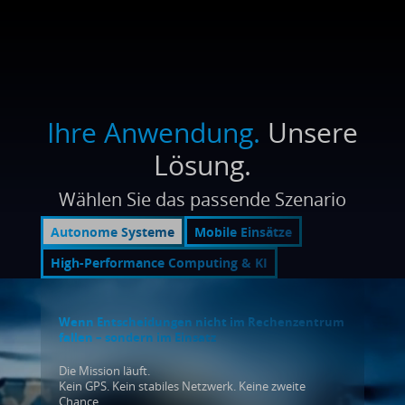
Ihre Anwendung.
Unsere
Lösung.
Wählen Sie das passende Szenario
Autonome Systeme
Mobile Einsätze
High-Performance Computing & KI
Wenn Entscheidungen nicht im Rechenzentrum
fallen – sondern im Einsatz
Die Mission läuft.
Kein GPS. Kein stabiles Netzwerk. Keine zweite
Chance.